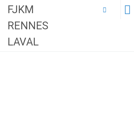
FJKM
Aller
RENNES
au
contenu
LAVAL