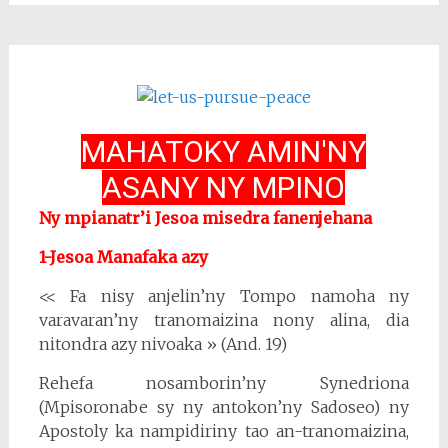
MAHATOKY AMIN'NY
ASANY NY MPINO
Ny mpianatr’i Jesoa misedra fanenjehana
1-Jesoa Manafaka azy
<< Fa nisy anjelin’ny Tompo namoha ny
varavaran’ny tranomaizina nony alina, dia
nitondra azy nivoaka » (And. 19)
Rehefa nosamborin’ny Synedriona
(Mpisoronabe sy ny antokon’ny Sadoseo) ny
Apostoly ka nampidiriny tao an-tranomaizina,