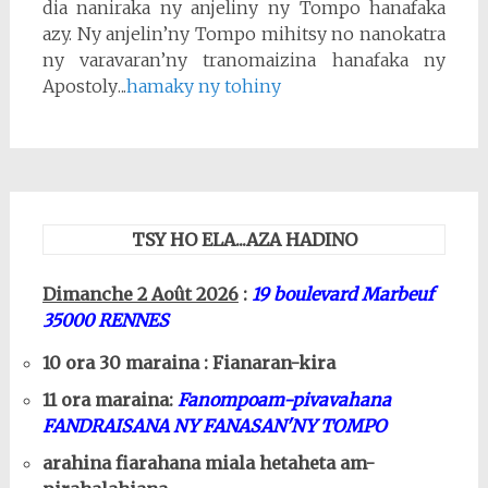
dia naniraka ny anjeliny ny Tompo hanafaka
azy. Ny anjelin’ny Tompo mihitsy no nanokatra
ny varavaran’ny tranomaizina hanafaka ny
Apostoly
.
..
hamaky ny tohiny
TSY HO ELA...AZA HADINO
Dimanche 2 Août 2026
:
19 boulevard Marbeuf
35000 RENNES
10 ora 30 maraina : Fianaran-kira
11 ora maraina:
Fanompoam-pivavahana
FANDRAISANA NY FANASAN'NY TOMPO
arahina fiarahana miala hetaheta am-