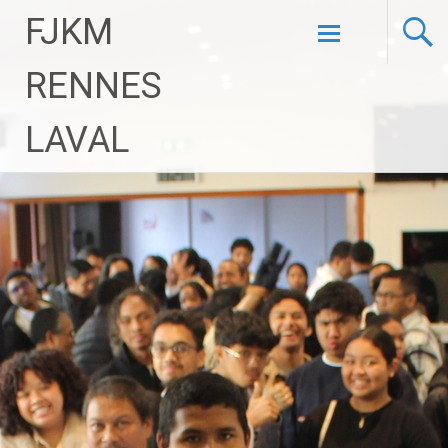
FJKM
Aller
RENNES
au
contenu
LAVAL