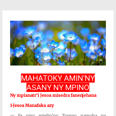
MAHATOKY AMIN'NY
ASANY NY MPINO
Ny mpianatr’i Jesoa misedra fanenjehana
1-Jesoa Manafaka azy
<< Fa nisy anjelin’ny Tompo namoha ny