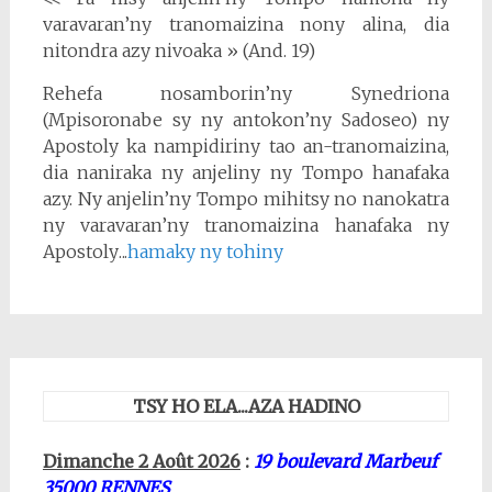
varavaran’ny tranomaizina nony alina, dia
nitondra azy nivoaka » (And. 19)
Rehefa nosamborin’ny Synedriona
(Mpisoronabe sy ny antokon’ny Sadoseo) ny
Apostoly ka nampidiriny tao an-tranomaizina,
dia naniraka ny anjeliny ny Tompo hanafaka
azy. Ny anjelin’ny Tompo mihitsy no nanokatra
ny varavaran’ny tranomaizina hanafaka ny
Apostoly
.
..
hamaky ny tohiny
TSY HO ELA...AZA HADINO
Dimanche 2 Août 2026
:
19 boulevard Marbeuf
35000 RENNES