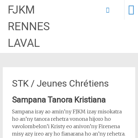
FJKM
Aller
RENNES
au
contenu
LAVAL
STK / Jeunes Chrétiens
Sampana Tanora Kristiana
Sampana iray ao amin’ny FJKM izay misokatra
ho an’ny tanora rehetra vonona hijoro ho
vavolombelon’i Kristy eo anivon’ny Firenena
misy azy ireo ary ho fianarana ho an’ny rehetra.