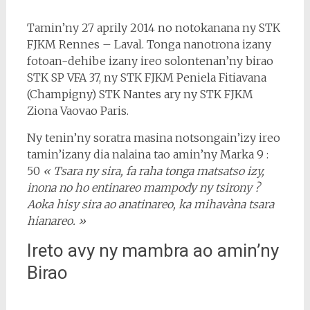
Tamin’ny 27 aprily 2014 no notokanana ny STK
FJKM Rennes – Laval. Tonga nanotrona izany
fotoan-dehibe izany ireo solontenan’ny birao
STK SP VFA 37, ny STK FJKM Peniela Fitiavana
(Champigny) STK Nantes ary ny STK FJKM
Ziona Vaovao Paris.
Ny tenin’ny soratra masina notsongain’izy ireo
tamin’izany dia nalaina tao amin’ny Marka 9 :
50
« Tsara ny sira, fa raha tonga matsatso izy,
inona no ho entinareo mampody ny tsirony ?
Aoka hisy sira ao anatinareo, ka mihavàna tsara
hianareo. »
Ireto avy ny mambra ao amin’ny
Birao