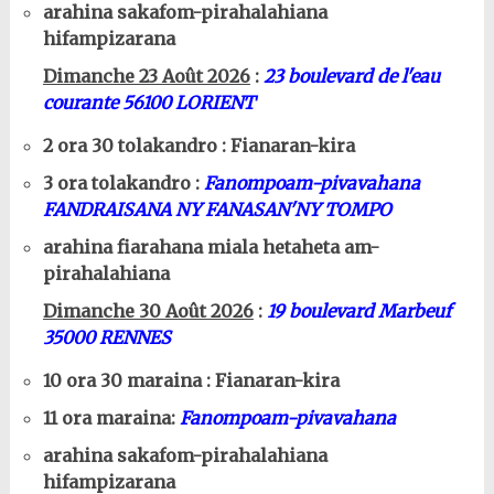
arahina sakafom-pirahalahiana
hifampizarana
Dimanche 23 Août 2026
:
23 boulevard de l'eau
courante 56100 LORIENT
2 ora 30 tolakandro : Fianaran-kira
3 ora tolakandro :
Fanompoam-pivavahana
FANDRAISANA NY FANASAN'NY TOMPO
arahina fiarahana miala hetaheta am-
pirahalahiana
Dimanche 30 Août 2026
:
19 boulevard Marbeuf
35000 RENNES
10 ora 30 maraina : Fianaran-kira
11 ora maraina:
Fanompoam-pivavahana
arahina sakafom-pirahalahiana
hifampizarana