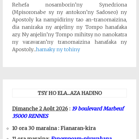
Rehefa nosamborin’ny Synedriona
(Mpisoronabe sy ny antokon’ny Sadoseo) ny
Apostoly ka nampidiriny tao an-tranomaizina,
dia naniraka ny anjeliny ny Tompo hanafaka
azy. Ny anjelin’ny Tompo mihitsy no nanokatra
ny varavaran’ny tranomaizina hanafaka ny
Apostoly
.
..
hamaky ny tohiny
TSY HO ELA...AZA HADINO
Dimanche 2 Août 2026
:
19 boulevard Marbeuf
35000 RENNES
10 ora 30 maraina : Fianaran-kira
11 ora maraina:
Fanompoam-pivavahana