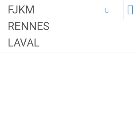
FJKM
Aller
RENNES
au
contenu
LAVAL