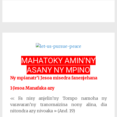
MAHATOKY AMIN'NY
ASANY NY MPINO
Ny mpianatr’i Jesoa misedra fanenjehana
1-Jesoa Manafaka azy
<< Fa nisy anjelin’ny Tompo namoha ny
varavaran’ny tranomaizina nony alina, dia
nitondra azy nivoaka » (And. 19)