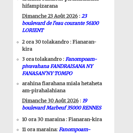
hifampizarana
Dimanche 23 Août 2026
:
23
boulevard de l'eau courante 56100
LORIENT
2 ora 30 tolakandro : Fianaran-
kira
3 ora tolakandro :
Fanompoam-
pivavahana FANDRAISANA NY
FANASAN'NY TOMPO
arahina fiarahana miala hetaheta
am-pirahalahiana
Dimanche 30 Août 2026
:
19
boulevard Marbeuf 35000 RENNES
10 ora 30 maraina : Fianaran-kira
11 ora maraina:
Fanompoam-